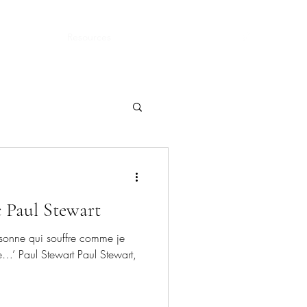
The Team
Resources
The Voice
Members
 Paul Stewart
rsonne qui souffre comme je
ne…’ Paul Stewart Paul Stewart,