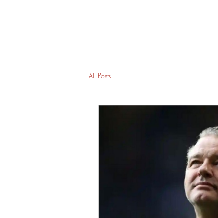
SwissSafeSport
All Posts